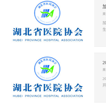
来
全
来